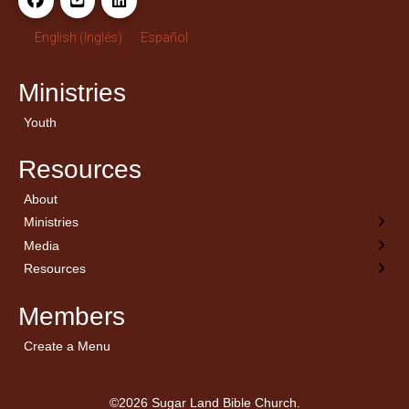
English
(
Inglés
)
Español
Ministries
Youth
Resources
About
← Back
← Back
← Back
Ministries
Youth
Archivo de sermones
Cornerstone
Media
ProphCon
Resources
Members
Create a Menu
©2026 Sugar Land Bible Church.