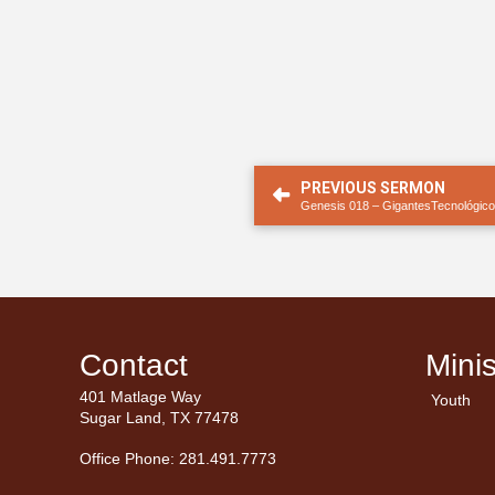
PREVIOUS SERMON
Genesis 018 – GigantesTecnológicos
Contact
Minis
401 Matlage Way
Youth
Sugar Land, TX 77478
Office Phone: 281.491.7773