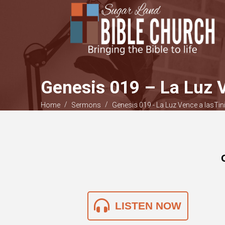
Genesis 019 – La Luz V
/
/
Home
Sermons
Genesis 019 - La Luz Vence a lasTin
LISTEN NOW